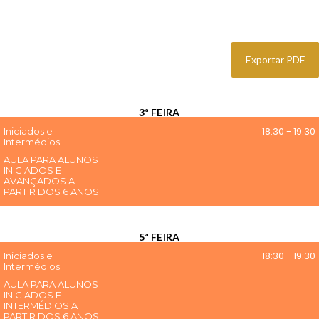
3ª FEIRA
18:30
-
19:30
Iniciados e
Intermédios
AULA PARA ALUNOS
INICIADOS E
AVANÇADOS A
PARTIR DOS 6 ANOS
5ª FEIRA
18:30
-
19:30
Iniciados e
Intermédios
AULA PARA ALUNOS
INICIADOS E
INTERMÉDIOS A
PARTIR DOS 6 ANOS