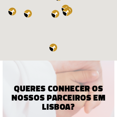
ESTES PARCEIROS TÊM SIDO
QUERES CONHECER OS
FUNDAMENTAIS NO
DESENVOLVIMENTO DAS
NOSSOS PARCEIROS EM
NOSSAS ACTIVIDADES NO
LISBOA?
CONCELHO DE LISBOA. MUITO
OBRIGADO!