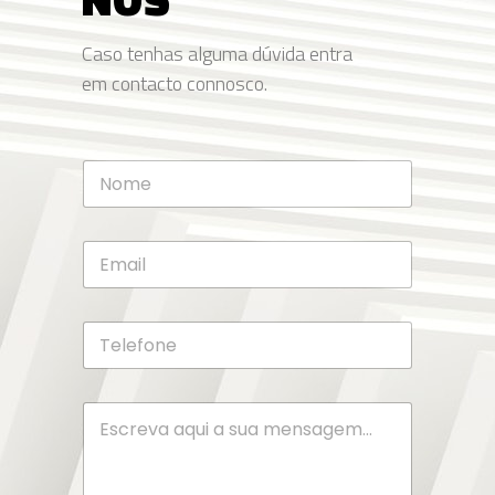
Caso tenhas alguma dúvida entra
em contacto connosco.
N
o
m
e
E
*
m
a
i
T
l
e
*
l
e
M
f
e
o
n
n
s
e