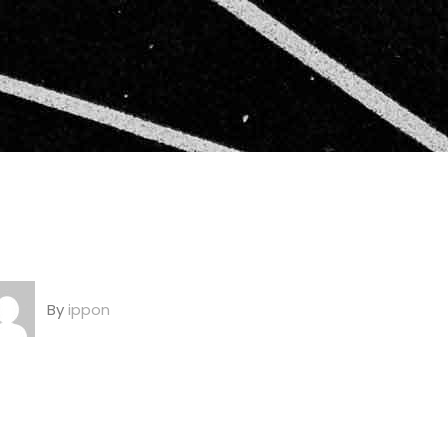
By
ippon